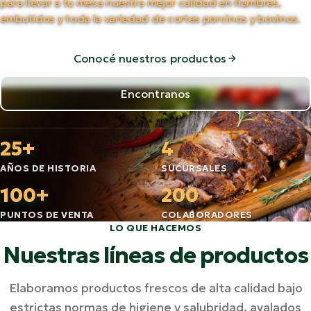
para llevar a tu mesa nuestra mejor calidad en fiambres,
embutidos y toda la variedad de cortes porcinos y bovinos.
Conocé nuestros productos
Encontranos
25+
4
AÑOS DE HISTORIA
SUCURSALES
100+
200
PUNTOS DE VENTA
COLABORADORES
LO QUE HACEMOS
Nuestras líneas de productos
Elaboramos productos frescos de alta calidad bajo
estrictas normas de higiene y salubridad, avalados