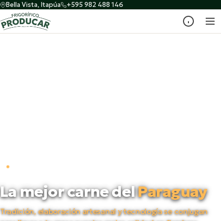
Bella Vista, Itapúa
+595 982 488 146
PRODUCTORES DESDE 1998
La mejor carne del
Paraguay
Tradición, elaboración artesanal y tecnología se conjugan