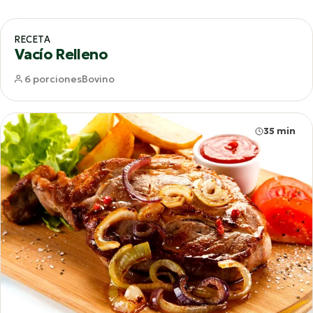
65 min
RECETA
Vacío Relleno
6 porciones
Bovino
35 min