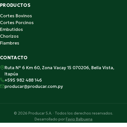
PRODUCTOS
Cortes Bovinos
Cortes Porcinos
Embutidos
Chorizos
Fiambres
CONTACTO
Ruta N° 6 Km 60, Zona Vacay 15 070206, Bella Vista,
Itapúa
+595 982 488 146
producar@producar.com.py
© 2026 Producar S.A. · Todos los derechos reservados.
Desarrollado por
Favio Balbuena
Hecho con ♥ en Paraguay