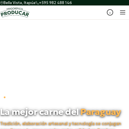
Bella Vista, Itapúa
+595 982 488 146
PRODUCTORES DESDE 1998
La mejor carne del
Paraguay
Tradición, elaboración artesanal y tecnología se conjugan