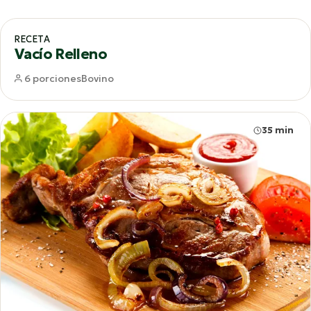
65 min
RECETA
Vacío Relleno
6 porciones
Bovino
35 min