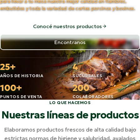
para llevar a tu mesa nuestra mejor calidad en fiambres,
embutidos y toda la variedad de cortes porcinos y bovinos.
Conocé nuestros productos
Encontranos
25+
4
AÑOS DE HISTORIA
SUCURSALES
100+
200
PUNTOS DE VENTA
COLABORADORES
LO QUE HACEMOS
Nuestras líneas de productos
Elaboramos productos frescos de alta calidad bajo
estrictas normas de higiene y salubridad, avalados