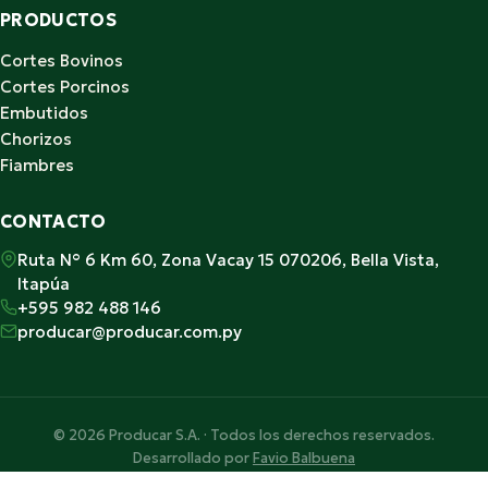
PRODUCTOS
Cortes Bovinos
Cortes Porcinos
Embutidos
Chorizos
Fiambres
CONTACTO
Ruta N° 6 Km 60, Zona Vacay 15 070206, Bella Vista,
Itapúa
+595 982 488 146
producar@producar.com.py
© 2026 Producar S.A. · Todos los derechos reservados.
Desarrollado por
Favio Balbuena
Hecho con ♥ en Paraguay