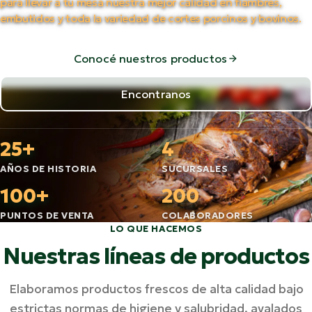
para llevar a tu mesa nuestra mejor calidad en fiambres,
embutidos y toda la variedad de cortes porcinos y bovinos.
Conocé nuestros productos
Encontranos
25+
4
AÑOS DE HISTORIA
SUCURSALES
100+
200
PUNTOS DE VENTA
COLABORADORES
LO QUE HACEMOS
Nuestras líneas de productos
Elaboramos productos frescos de alta calidad bajo
estrictas normas de higiene y salubridad, avalados