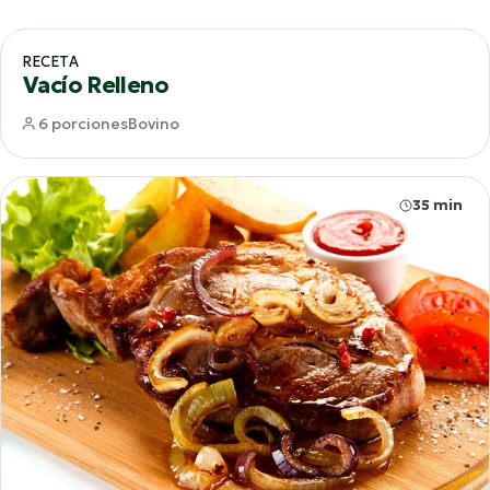
65 min
RECETA
Vacío Relleno
6 porciones
Bovino
35 min