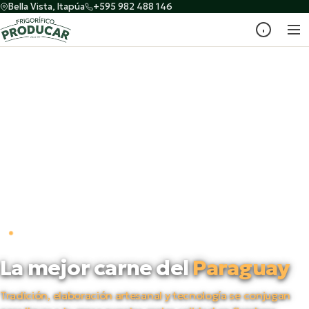
Bella Vista, Itapúa
+595 982 488 146
PRODUCTORES DESDE 1998
La mejor carne del
Paraguay
Tradición, elaboración artesanal y tecnología se conjugan