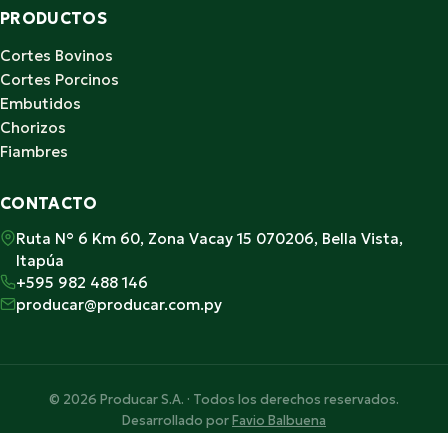
PRODUCTOS
Cortes Bovinos
Cortes Porcinos
Embutidos
Chorizos
Fiambres
CONTACTO
Ruta N° 6 Km 60, Zona Vacay 15 070206, Bella Vista,
Itapúa
+595 982 488 146
producar@producar.com.py
© 2026 Producar S.A. · Todos los derechos reservados.
Desarrollado por
Favio Balbuena
Hecho con ♥ en Paraguay