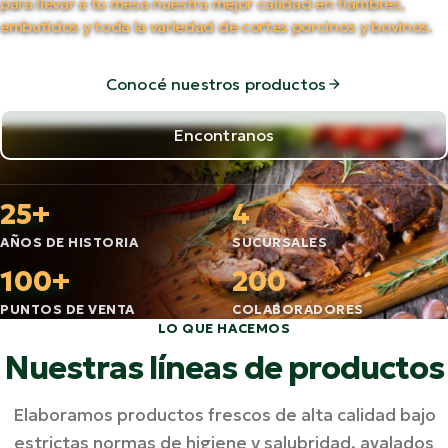
para llevar a tu mesa nuestra mejor calidad en fiambres,
embutidos y toda la variedad de cortes porcinos y bovinos.
Conocé nuestros productos
Encontranos
25+
4
AÑOS DE HISTORIA
SUCURSALES
100+
200
PUNTOS DE VENTA
COLABORADORES
LO QUE HACEMOS
Nuestras líneas de productos
Elaboramos productos frescos de alta calidad bajo
estrictas normas de higiene y salubridad, avalados