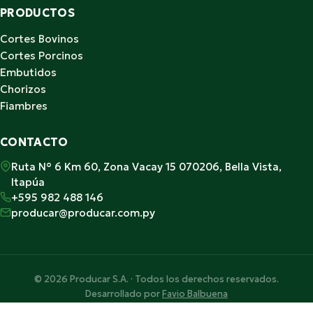
PRODUCTOS
Cortes Bovinos
Cortes Porcinos
Embutidos
Chorizos
Fiambres
CONTACTO
Ruta N° 6 Km 60, Zona Vacay 15 070206, Bella Vista,
Itapúa
+595 982 488 146
producar@producar.com.py
© 2026 Producar S.A. · Todos los derechos reservados.
Desarrollado por
Favio Balbuena
Hecho con ♥ en Paraguay