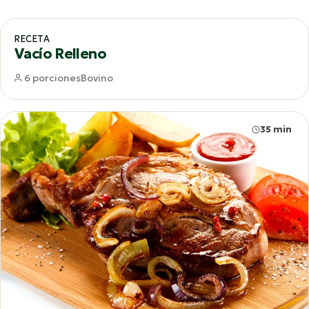
65 min
RECETA
Vacío Relleno
6 porciones
Bovino
35 min