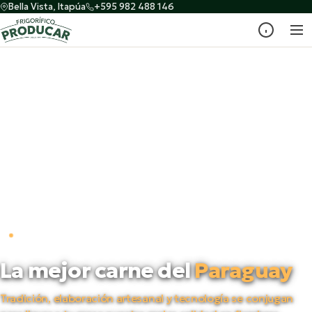
Bella Vista, Itapúa
+595 982 488 146
PRODUCTORES DESDE 1998
La mejor carne del
Paraguay
Tradición, elaboración artesanal y tecnología se conjugan