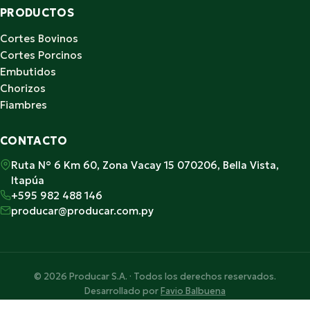
PRODUCTOS
Cortes Bovinos
Cortes Porcinos
Embutidos
Chorizos
Fiambres
CONTACTO
Ruta N° 6 Km 60, Zona Vacay 15 070206, Bella Vista,
Itapúa
+595 982 488 146
producar@producar.com.py
© 2026 Producar S.A. · Todos los derechos reservados.
Desarrollado por
Favio Balbuena
Hecho con ♥ en Paraguay