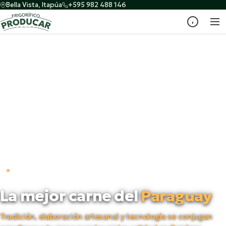
Bella Vista, Itapúa
+595 982 488 146
PRODUCTORES DESDE 1998
La mejor carne del
Paraguay
Tradición, elaboración artesanal y tecnología se conjugan