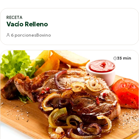
65 min
RECETA
Vacío Relleno
6 porciones
Bovino
35 min