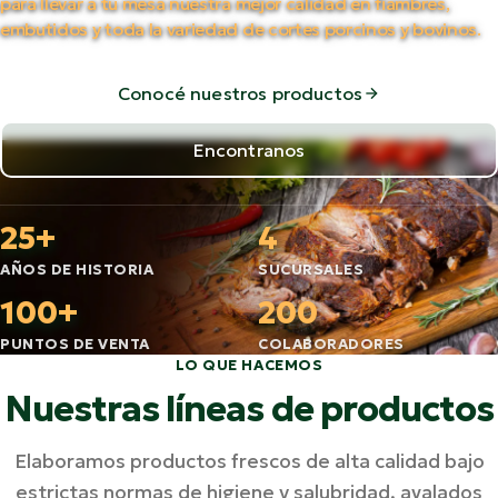
para llevar a tu mesa nuestra mejor calidad en fiambres,
embutidos y toda la variedad de cortes porcinos y bovinos.
Conocé nuestros productos
Encontranos
25+
4
AÑOS DE HISTORIA
SUCURSALES
100+
200
PUNTOS DE VENTA
COLABORADORES
LO QUE HACEMOS
Nuestras líneas de productos
Elaboramos productos frescos de alta calidad bajo
estrictas normas de higiene y salubridad, avalados