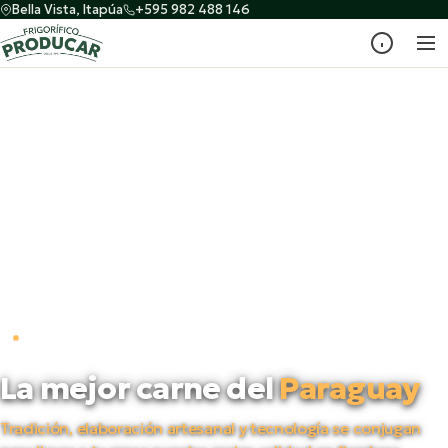
Bella Vista, Itapúa
+595 982 488 146
PRODUCTORES DESDE 1998
La mejor carne del
Paraguay
Tradición, elaboración artesanal y tecnología se conjugan