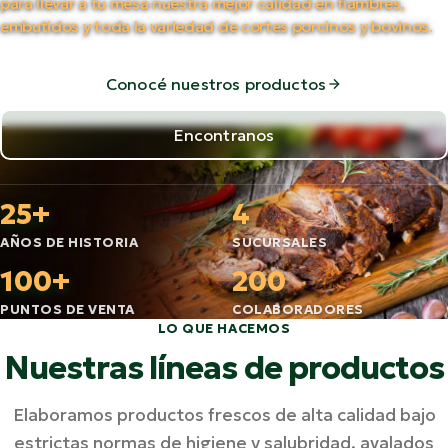
para llevar a tu mesa nuestra mejor calidad en fiambres,
embutidos y toda la variedad de cortes porcinos y bovinos.
Conocé nuestros productos
Encontranos
25+
4
AÑOS DE HISTORIA
SUCURSALES
100+
200
PUNTOS DE VENTA
COLABORADORES
LO QUE HACEMOS
Nuestras líneas de productos
Elaboramos productos frescos de alta calidad bajo
estrictas normas de higiene y salubridad, avalados