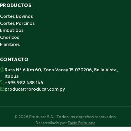
PRODUCTOS
Cortes Bovinos
Cortes Porcinos
Embutidos
Chorizos
Fiambres
CONTACTO
Ruta N° 6 Km 60, Zona Vacay 15 070206, Bella Vista,
Itapúa
+595 982 488 146
producar@producar.com.py
© 2026 Producar S.A. · Todos los derechos reservados.
Desarrollado por
Favio Balbuena
Hecho con ♥ en Paraguay