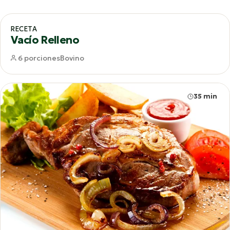
65 min
RECETA
Vacío Relleno
6 porciones
Bovino
35 min