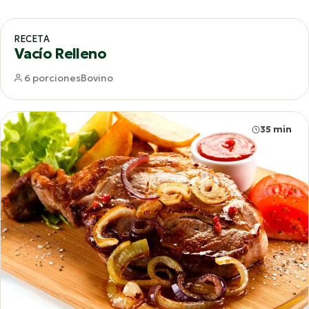
65 min
RECETA
Vacío Relleno
6 porciones
Bovino
35 min