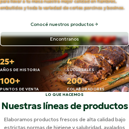
para llevar a tu mesa nuestra mejor calidad en fiambres,
embutidos y toda la variedad de cortes porcinos y bovinos.
Conocé nuestros productos
Encontranos
25+
4
AÑOS DE HISTORIA
SUCURSALES
100+
200
PUNTOS DE VENTA
COLABORADORES
LO QUE HACEMOS
Nuestras líneas de productos
Elaboramos productos frescos de alta calidad bajo
estrictas normas de higiene y salubridad, avalados