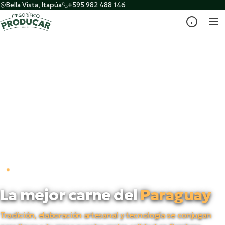
Bella Vista, Itapúa
+595 982 488 146
PRODUCTORES DESDE 1998
La mejor carne del
Paraguay
Tradición, elaboración artesanal y tecnología se conjugan