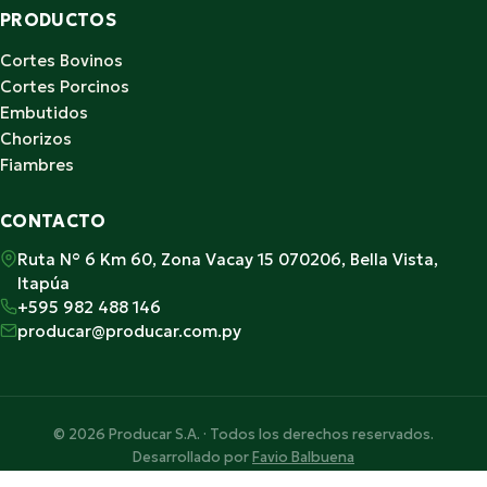
PRODUCTOS
Cortes Bovinos
Cortes Porcinos
Embutidos
Chorizos
Fiambres
CONTACTO
Ruta N° 6 Km 60, Zona Vacay 15 070206, Bella Vista,
Itapúa
+595 982 488 146
producar@producar.com.py
© 2026 Producar S.A. · Todos los derechos reservados.
Desarrollado por
Favio Balbuena
Hecho con ♥ en Paraguay