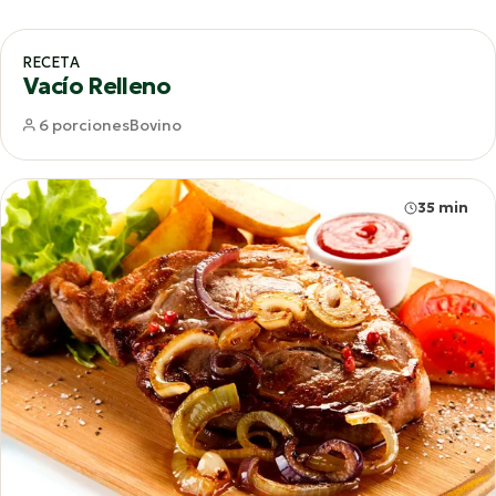
65 min
RECETA
Vacío Relleno
6 porciones
Bovino
35 min