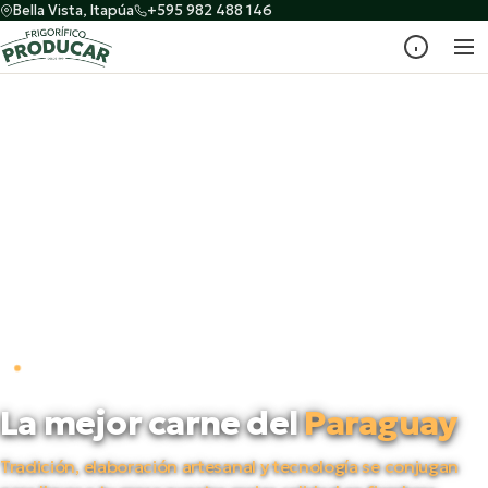
Bella Vista, Itapúa
+595 982 488 146
PRODUCTORES DESDE 1998
La mejor carne del
Paraguay
Tradición, elaboración artesanal y tecnología se conjugan