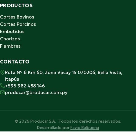
PRODUCTOS
Cortes Bovinos
Cortes Porcinos
Embutidos
Chorizos
Fiambres
CONTACTO
Ruta N° 6 Km 60, Zona Vacay 15 070206, Bella Vista,
Itapúa
+595 982 488 146
producar@producar.com.py
© 2026 Producar S.A. · Todos los derechos reservados.
Desarrollado por
Favio Balbuena
Hecho con ♥ en Paraguay