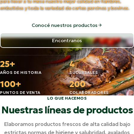
para llevar a tu mesa nuestra mejor calidad en fiambres,
embutidos y toda la variedad de cortes porcinos y bovinos.
Conocé nuestros productos
Encontranos
25+
4
AÑOS DE HISTORIA
SUCURSALES
100+
200
PUNTOS DE VENTA
COLABORADORES
LO QUE HACEMOS
Nuestras líneas de productos
Elaboramos productos frescos de alta calidad bajo
estrictas normas de higiene y salubridad, avalados