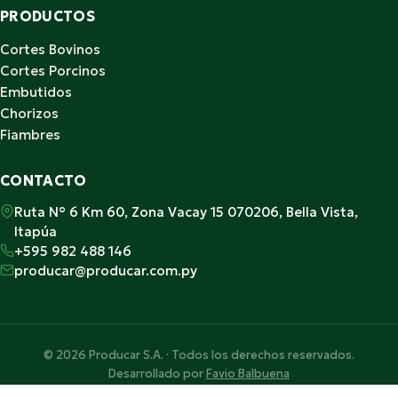
PRODUCTOS
Cortes Bovinos
Cortes Porcinos
Embutidos
Chorizos
Fiambres
CONTACTO
Ruta N° 6 Km 60, Zona Vacay 15 070206, Bella Vista,
Itapúa
+595 982 488 146
producar@producar.com.py
© 2026 Producar S.A. · Todos los derechos reservados.
Desarrollado por
Favio Balbuena
Hecho con ♥ en Paraguay