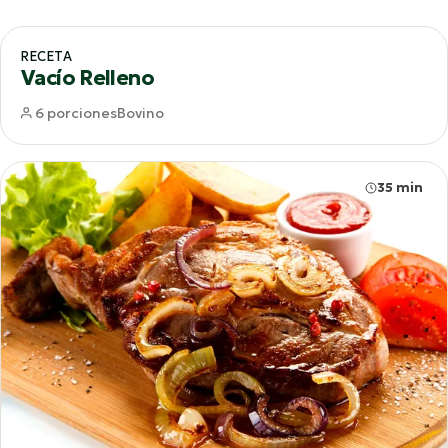
65 min
RECETA
Vacío Relleno
6 porciones
Bovino
35 min