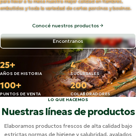
para llevar a tu mesa nuestra mejor calidad en fiambres,
embutidos y toda la variedad de cortes porcinos y bovinos.
Conocé nuestros productos
Encontranos
25+
4
AÑOS DE HISTORIA
SUCURSALES
100+
200
PUNTOS DE VENTA
COLABORADORES
LO QUE HACEMOS
Nuestras líneas de productos
Elaboramos productos frescos de alta calidad bajo
estrictas normas de higiene y salubridad, avalados