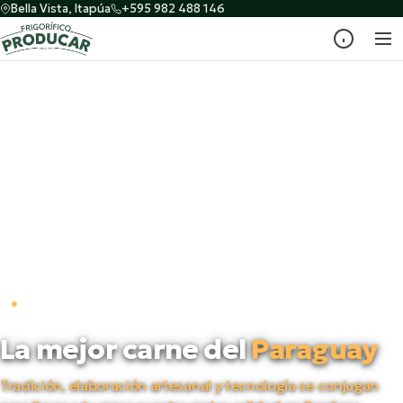
Bella Vista, Itapúa
+595 982 488 146
PRODUCTORES DESDE 1998
La mejor carne del
Paraguay
Tradición, elaboración artesanal y tecnología se conjugan