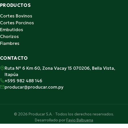
PRODUCTOS
Cortes Bovinos
Cortes Porcinos
Embutidos
Chorizos
Fiambres
CONTACTO
Ruta N° 6 Km 60, Zona Vacay 15 070206, Bella Vista,
Itapúa
+595 982 488 146
producar@producar.com.py
© 2026 Producar S.A. · Todos los derechos reservados.
Desarrollado por
Favio Balbuena
Hecho con ♥ en Paraguay