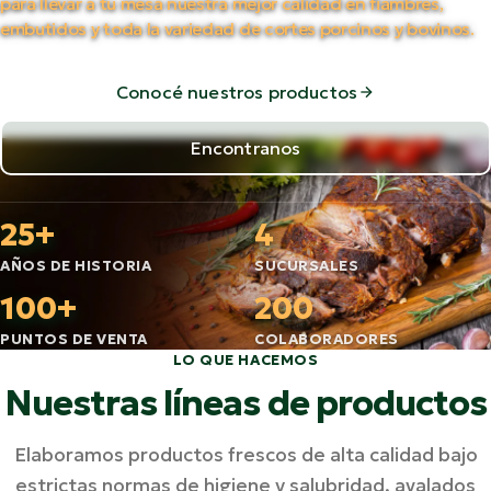
para llevar a tu mesa nuestra mejor calidad en fiambres,
embutidos y toda la variedad de cortes porcinos y bovinos.
Conocé nuestros productos
Encontranos
25+
4
AÑOS DE HISTORIA
SUCURSALES
100+
200
PUNTOS DE VENTA
COLABORADORES
LO QUE HACEMOS
Nuestras líneas de productos
Elaboramos productos frescos de alta calidad bajo
estrictas normas de higiene y salubridad, avalados