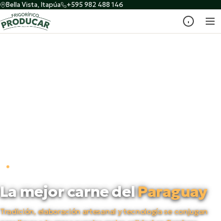
Bella Vista, Itapúa
+595 982 488 146
PRODUCTORES DESDE 1998
La mejor carne del
Paraguay
Tradición, elaboración artesanal y tecnología se conjugan