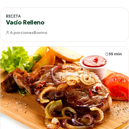
65 min
RECETA
Vacío Relleno
6 porciones
Bovino
35 min